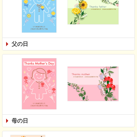
父の日
母の日