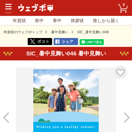
0
年賀状
喪中
寒中
挨拶状
推しから届く
年賀状のウェブポトップ
暑中見舞い
SIC_暑中見舞い046
SIC_暑中見舞い046 暑中見舞い
気に入り