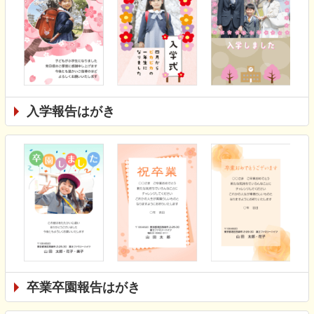
入学報告はがき
卒業卒園報告はがき