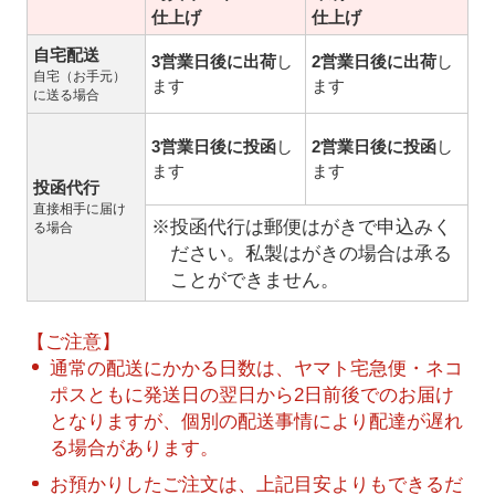
仕上げ
仕上げ
自宅配送
3営業日後に出荷
し
2営業日後に出荷
し
自宅（お手元）
ます
ます
に送る場合
3営業日後に投函
し
2営業日後に投函
し
ます
ます
投函代行
直接相手に届け
※投函代行は郵便はがきで申込みく
る場合
ださい。私製はがきの場合は承る
ことができません。
【ご注意】
通常の配送にかかる日数は、ヤマト宅急便・ネコ
ポスともに発送日の翌日から2日前後でのお届け
となりますが、個別の配送事情により配達が遅れ
る場合があります。
お預かりしたご注文は、上記目安よりもできるだ