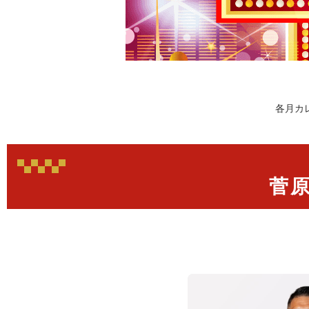
各月カ
菅