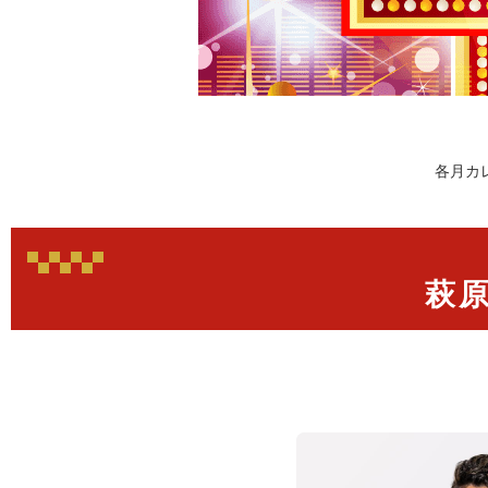
各月カ
萩