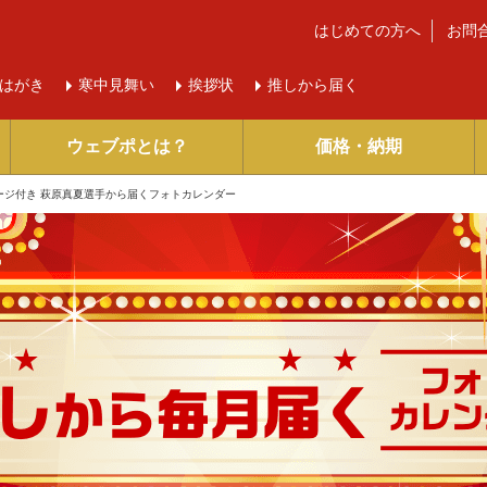
はじめての方へ
お問
はがき
寒中
見舞い
挨拶状
推しから届く
ウェブポとは？
価格・納期
ージ付き 萩原真夏選手から届くフォトカレンダー