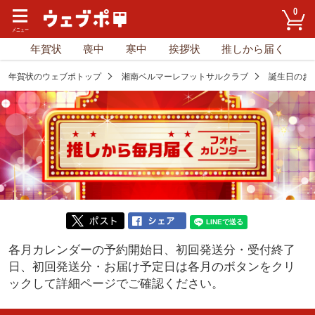
0
年賀状
喪中
寒中
挨拶状
推しから届く
年賀状のウェブポトップ
湘南ベルマーレフットサルクラブ
誕生日のお
各月カレンダーの予約開始日、初回発送分・受付終了
日、初回発送分・お届け予定日は
各月のボタンをクリ
ックして詳細ページでご確認ください。