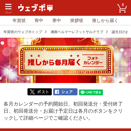
0
年賀状
喪中
寒中
挨拶状
推しから届く
年賀状のウェブポトップ
湘南ベルマーレフットサルクラブ
誕生日のお
各月カレンダーの予約開始日、初回発送分・受付終了
日、初回発送分・お届け予定日は
各月のボタンをクリ
ックして詳細ページでご確認ください。