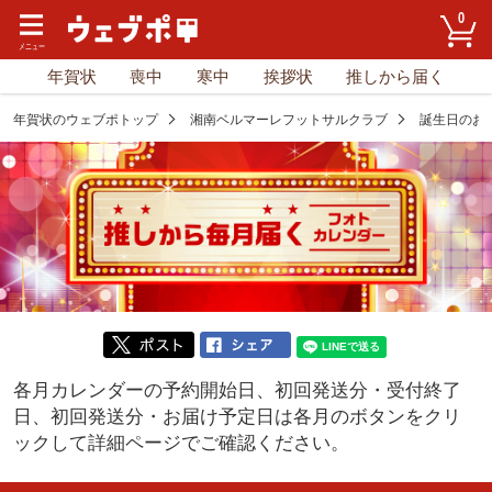
0
年賀状
喪中
寒中
挨拶状
推しから届く
年賀状のウェブポトップ
湘南ベルマーレフットサルクラブ
誕生日のお
各月カレンダーの予約開始日、初回発送分・受付終了
日、初回発送分・お届け予定日は
各月のボタンをクリ
ックして詳細ページでご確認ください。