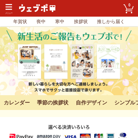
0
年賀状
喪中
寒中
挨拶状
推しから届く
カレンダー
季節の挨拶状
自作デザイン
シンプル