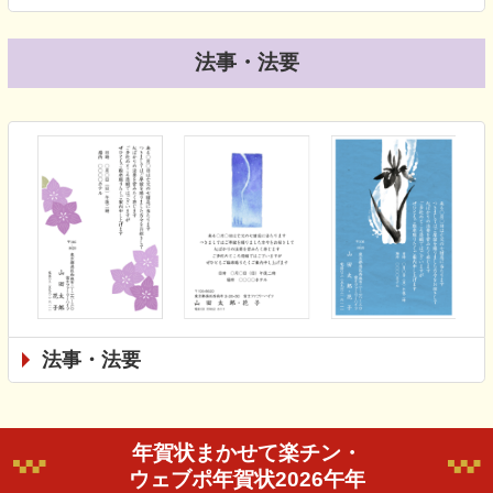
法事・法要
法事・法要
年賀状まかせて楽チン・
ウェブポ年賀状2026午年