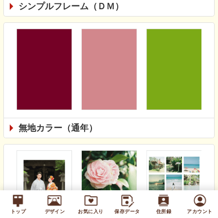
シンプルフレーム（ＤＭ）
無地カラー（通年）
トップ
デザイン
お気に入り
保存データ
住所録
アカウント