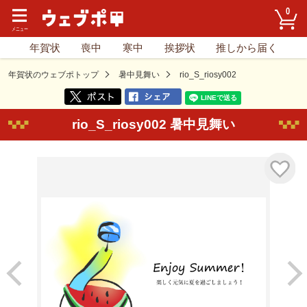
0
年賀状
喪中
寒中
挨拶状
推しから届く
年賀状のウェブポトップ
暑中見舞い
rio_S_riosy002
rio_S_riosy002 暑中見舞い
気に入り