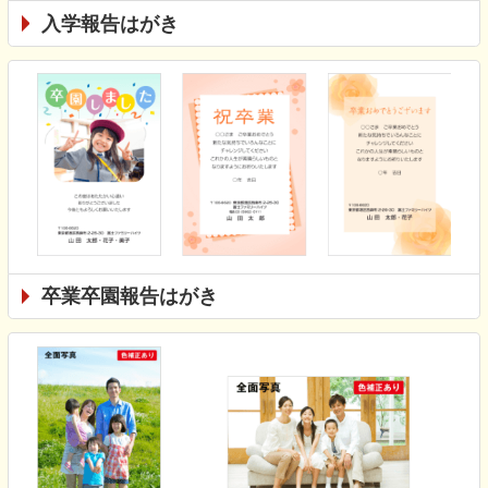
入学報告はがき
卒業卒園報告はがき