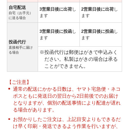
自宅配送
3営業日後に出荷
し
2営業日後に出荷
し
自宅（お手元）
ます
ます
に送る場合
3営業日後に投函
し
2営業日後に投函
し
ます
ます
投函代行
直接相手に届け
※投函代行は郵便はがきで申込みく
る場合
ださい。私製はがきの場合は承る
ことができません。
【ご注意】
通常の配送にかかる日数は、ヤマト宅急便・ネコ
ポスともに発送日の翌日から2日前後でのお届け
となりますが、個別の配送事情により配達が遅れ
る場合があります。
お預かりしたご注文は、上記目安よりもできるだ
け早く印刷・発送できるよう作業を行いますが、