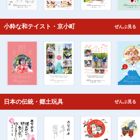
小粋な和テイスト・京小町
ぜんぶ見る
日本の伝統・郷土玩具
ぜんぶ見る