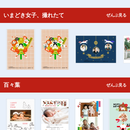
いまどき女子、撮れたて
ぜんぶ見る
百々葉
ぜんぶ見る